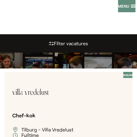
HORECA
MENU
VACATURES
De perfecte horeca vacatures voor jou
Filter vacatures
Zoekresultaten (
)
NIEUW
Chef-kok
Tilburg - Villa Vredelust
Fulltime