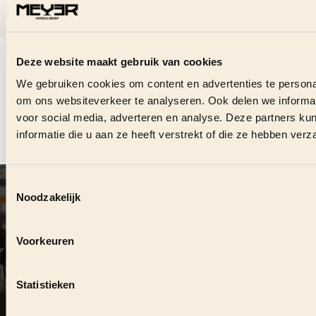
VRAGEN OVER DEZE
VACATURE?
Deze website maakt gebruik van cookies
We gebruiken cookies om content en advertenties te personal
om ons websiteverkeer te analyseren. Ook delen we informat
Stuur ons direct een bericht en we helpen je graag.
voor social media, adverteren en analyse. Deze partners 
informatie die u aan ze heeft verstrekt of die ze hebben ver
CONTACT OPNEMEN
Toestemmingsselectie
VOLG ONS OOK ONLINE
#
MEYERHORECAGROEP
Noodzakelijk
Voorkeuren
DUURZAME SAMENWERKING?
Statistieken
Zie je kansen om elkaar te versterken, neem dan contact
op.