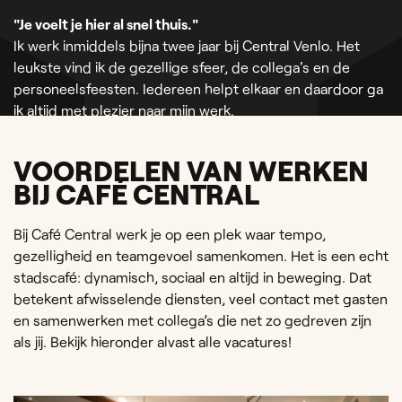
"Je voelt je hier al snel thuis."
Ik werk inmiddels bijna twee jaar bij Central Venlo. Het
leukste vind ik de gezellige sfeer, de collega's en de
personeelsfeesten. Iedereen helpt elkaar en daardoor ga
ik altijd met plezier naar mijn werk.
Quinn —
VOORDELEN VAN WERKEN
BIJ CAFÉ CENTRAL
Bij Café Central werk je op een plek waar tempo,
gezelligheid en teamgevoel samenkomen. Het is een echt
stadscafé: dynamisch, sociaal en altijd in beweging. Dat
betekent afwisselende diensten, veel contact met gasten
en samenwerken met collega’s die net zo gedreven zijn
als jij. Bekijk hieronder alvast alle vacatures!