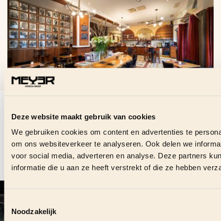
VRAGEN OVER DEZE
VACATURE?
Deze website maakt gebruik van cookies
We gebruiken cookies om content en advertenties te personal
Stuur ons direct een bericht en we helpen je graag.
om ons websiteverkeer te analyseren. Ook delen we informat
voor social media, adverteren en analyse. Deze partners 
informatie die u aan ze heeft verstrekt of die ze hebben ver
CONTACT OPNEMEN
VOLG ONS OOK ONLINE
#
MEYERHORECAGROEP
Toestemmingsselectie
Noodzakelijk