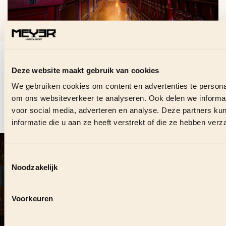
VRAGEN OVER DEZE
VACATURE?
Deze website maakt gebruik van cookies
We gebruiken cookies om content en advertenties te personal
Stuur ons direct een bericht en we helpen je graag.
om ons websiteverkeer te analyseren. Ook delen we informat
voor social media, adverteren en analyse. Deze partners 
informatie die u aan ze heeft verstrekt of die ze hebben ver
CONTACT OPNEMEN
VOLG ONS OOK ONLINE
#
MEYERHORECAGROEP
Toestemmingsselectie
Noodzakelijk
DUURZAME SAMENWERKING?
Voorkeuren
Zie je kansen om elkaar te versterken, neem dan contact