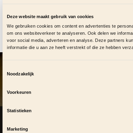
VRAGEN OVER DEZE
VACATURE?
Deze website maakt gebruik van cookies
We gebruiken cookies om content en advertenties te personal
Stuur ons direct een bericht en we helpen je graag.
om ons websiteverkeer te analyseren. Ook delen we informat
voor social media, adverteren en analyse. Deze partners 
CONTACT OPNEMEN
informatie die u aan ze heeft verstrekt of die ze hebben ver
VOLG ONS OOK ONLINE
#
MEYERHORECAGROEP
Toestemmingsselectie
Noodzakelijk
DUURZAME SAMENWERKING?
Voorkeuren
Zie je kansen om elkaar te versterken, neem dan contact
Statistieken
op.
Marketing
KOM IN CONTACT