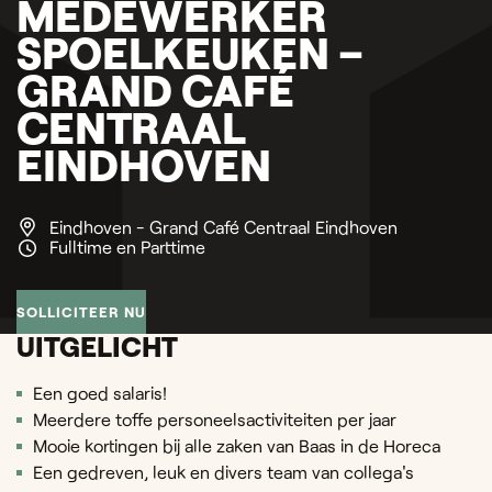
MEDEWERKER
SPOELKEUKEN –
GRAND CAFÉ
CENTRAAL
EINDHOVEN
Eindhoven - Grand Café Centraal Eindhoven
Fulltime en Parttime
SOLLICITEER NU
UITGELICHT
Een goed salaris!
Meerdere toffe personeelsactiviteiten per jaar
Mooie kortingen bij alle zaken van Baas in de Horeca
Een gedreven, leuk en divers team van collega's