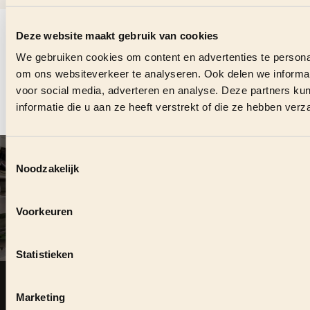
VRAGEN OVER DEZE
VACATURE?
Deze website maakt gebruik van cookies
We gebruiken cookies om content en advertenties te personal
om ons websiteverkeer te analyseren. Ook delen we informat
Stuur ons direct een bericht en we helpen je graag.
voor social media, adverteren en analyse. Deze partners 
informatie die u aan ze heeft verstrekt of die ze hebben ver
CONTACT OPNEMEN
Toestemmingsselectie
VOLG ONS OOK ONLINE
#
MEYERHORECAGROEP
Noodzakelijk
Voorkeuren
DUURZAME SAMENWERKING?
Statistieken
Zie je kansen om elkaar te versterken, neem dan contact
op.
Marketing