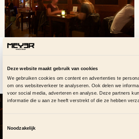
VRAGEN OVER DEZE
VACATURE?
Stuur ons direct een bericht en we helpen je graag.
Deze website maakt gebruik van cookies
We gebruiken cookies om content en advertenties te personal
om ons websiteverkeer te analyseren. Ook delen we informat
CONTACT OPNEMEN
voor social media, adverteren en analyse. Deze partners 
informatie die u aan ze heeft verstrekt of die ze hebben ver
VOLG ONS OOK ONLINE
#
MEYERHORECAGROEP
Toestemmingsselectie
Noodzakelijk
DUURZAME SAMENWERKING?