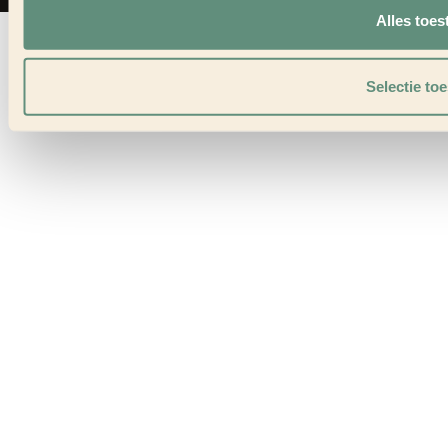
Privacybeleid
Disclaimer
Bedrijven
Alles toes
Nieuws
+31 (0)88 045 77 00
Vacatures
Selectie to
info@meyerhorecagroep.nl