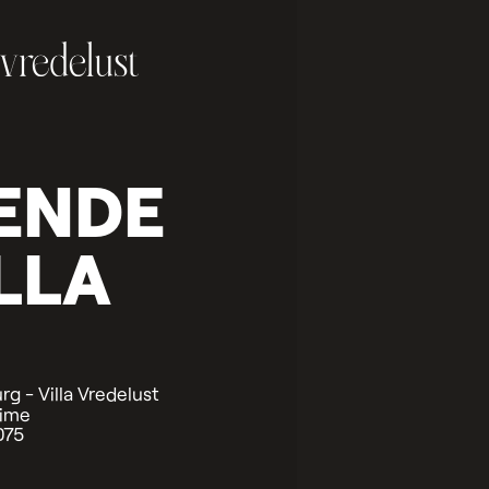
ENDE
LLA
urg - Villa Vredelust
time
075