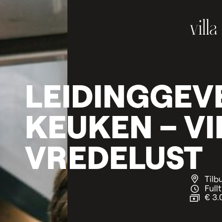
LEIDINGGEV
KEUKEN
–
VI
VREDELUST
Tilb
Full
€ 3.