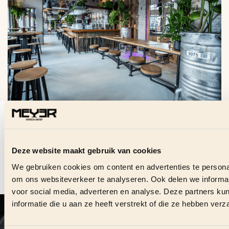
VRAGEN OVER DEZE
VACATURE?
Deze website maakt gebruik van cookies
Stuur ons direct een bericht en we helpen je graag.
We gebruiken cookies om content en advertenties te personal
om ons websiteverkeer te analyseren. Ook delen we informat
CONTACT OPNEMEN
voor social media, adverteren en analyse. Deze partners 
informatie die u aan ze heeft verstrekt of die ze hebben ver
VOLG ONS OOK ONLINE
#
MEYERHORECAGROEP