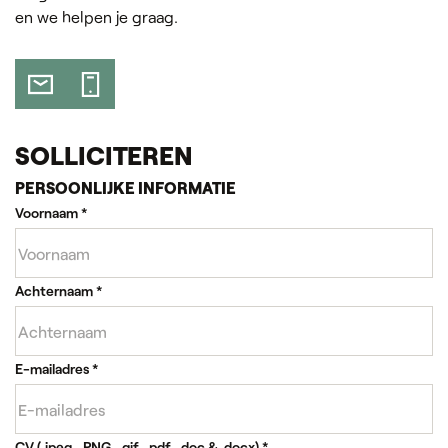
en we helpen je graag.
SOLLICITEREN
PERSOONLIJKE INFORMATIE
Voornaam
*
Achternaam
*
E-mailadres
*
CV (.jpeg, .PNG, .gif, .pdf, .doc & .docx)
*