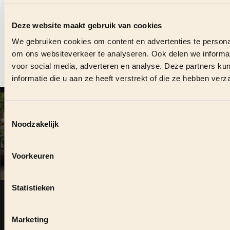
VRAGEN OVER DEZE
VACATURE?
Deze website maakt gebruik van cookies
We gebruiken cookies om content en advertenties te personal
Stuur ons direct een bericht en we helpen je graag.
om ons websiteverkeer te analyseren. Ook delen we informat
voor social media, adverteren en analyse. Deze partners 
CONTACT OPNEMEN
informatie die u aan ze heeft verstrekt of die ze hebben ver
VOLG ONS OOK ONLINE
#
MEYERHORECAGROEP
Toestemmingsselectie
Noodzakelijk
DUURZAME SAMENWERKING?
Voorkeuren
Zie je kansen om elkaar te versterken, neem dan contact
Statistieken
op.
Marketing
KOM IN CONTACT