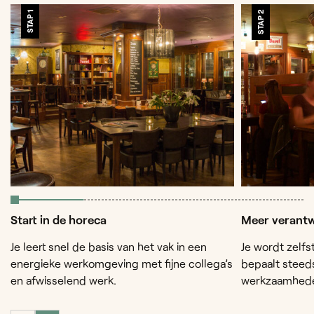
STAP 1
STAP 2
Start in de horeca
Meer verantw
Je leert snel de basis van het vak in een
Je wordt zelfs
energieke werkomgeving met fijne collega’s
bepaalt steed
en afwisselend werk.
werkzaamhed