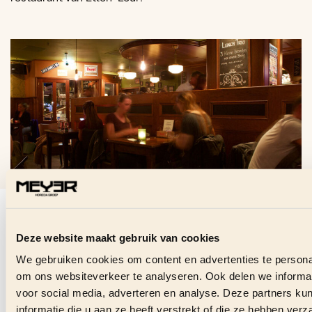
VRAGEN OVER DEZE
VACATURE?
Deze website maakt gebruik van cookies
Stuur ons direct een bericht en we helpen je graag.
We gebruiken cookies om content en advertenties te personal
om ons websiteverkeer te analyseren. Ook delen we informat
voor social media, adverteren en analyse. Deze partners 
CONTACT OPNEMEN
informatie die u aan ze heeft verstrekt of die ze hebben ver