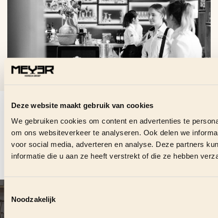
VRAGEN OVER DEZE
Deze website maakt gebruik van cookies
VACATURE?
We gebruiken cookies om content en advertenties te personal
om ons websiteverkeer te analyseren. Ook delen we informat
Stuur ons direct een bericht en we helpen je graag.
voor social media, adverteren en analyse. Deze partners 
informatie die u aan ze heeft verstrekt of die ze hebben ver
CONTACT OPNEMEN
Toestemmingsselectie
VOLG ONS OOK ONLINE
#
MEYERHORECAGROEP
Noodzakelijk