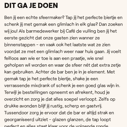
DIT GA JE DOEN
Ben jij een echte sfeermaker? Tap jij het perfecte biertje en
schenk jij met gemak een glimlach in elk glas? Dan zoeken
wij jou! Als barmedewerker bij Café de vulling ben jij het
eerste gezicht dat onze gasten zien wanner ze
binnenstappen - en vaak ook het laatste wat ze zien
voordat ze met een glimlach weer naar huis gaan. Jij voelt
feilloos aan wie er toe is aan een praatje, wie snel
geholpen wil worden en waar de sfeer nét dat extra zetje
kan gebruiken. Achter de bar ben je in je element. Met
gemak tap je het perfecte biertje, shake je een
verrassende mixdrank of schenk je een goed glas wijn in.
Terwijl je bestellingen opneemt en afrekent, houd je
overzicht en zorg je dat alles soepel verloopt. Zelfs op
drukke avonden blijf jij rustig, scherp en gastvrij.
Tussendoor zorg je ervoor dat de bar er altijd strak en
georganiseerd uitziet - glazen glanzen, de tap loopt
perfect en alles staat klaar voor de volgende ronde.