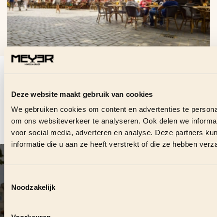
VRAGEN OVER DEZE
VACATURE?
Deze website maakt gebruik van cookies
Stuur ons direct een bericht en we helpen je graag.
We gebruiken cookies om content en advertenties te personal
om ons websiteverkeer te analyseren. Ook delen we informat
voor social media, adverteren en analyse. Deze partners 
CONTACT OPNEMEN
informatie die u aan ze heeft verstrekt of die ze hebben ver
VOLG ONS OOK ONLINE
#
MEYERHORECAGROEP
Toestemmingsselectie
Noodzakelijk
DUURZAME SAMENWERKING?