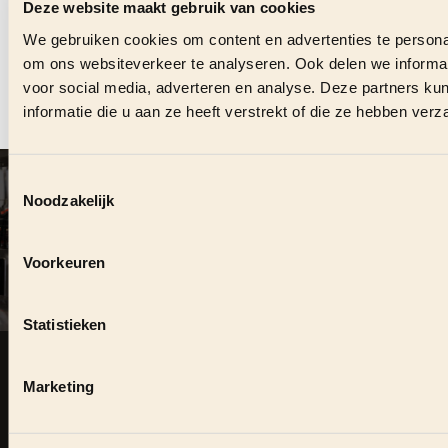
VACATURE?
Deze website maakt gebruik van cookies
We gebruiken cookies om content en advertenties te personal
om ons websiteverkeer te analyseren. Ook delen we informat
Stuur ons direct een bericht en we helpen je graag.
voor social media, adverteren en analyse. Deze partners 
informatie die u aan ze heeft verstrekt of die ze hebben ver
CONTACT OPNEMEN
Toestemmingsselectie
VOLG ONS OOK ONLINE
#
MEYERHORECAGROEP
Noodzakelijk
Voorkeuren
DUURZAME SAMENWERKING?
Statistieken
Zie je kansen om elkaar te versterken, neem dan contact
op.
Marketing
KOM IN CONTACT