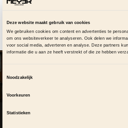
VRAGEN OVER DE
VACATURE?
Deze website maakt gebruik van cookies
Stuur ons direct een bericht en we helpen je graag.
We gebruiken cookies om content en advertenties te personal
om ons websiteverkeer te analyseren. Ook delen we informat
CONTACT OPNEMEN
voor social media, adverteren en analyse. Deze partners 
informatie die u aan ze heeft verstrekt of die ze hebben ver
VOLG ONS OOK ONLINE
#
MEYERHORECAGROEP
Toestemmingsselectie
Noodzakelijk
DUURZAME SAMENWERKING?
Voorkeuren
Zie je kansen om elkaar te versterken, neem dan contact
op.
Statistieken
KOM IN CONTACT