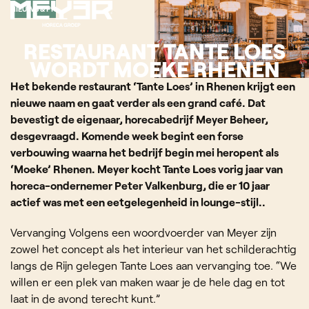
NIEUWS & PR
RESTAURANT TANTE LOES
WORDT MOEKE RHENEN
Het bekende restaurant ‘Tante Loes’ in Rhenen krijgt een
nieuwe naam en gaat verder als een grand café. Dat
bevestigt de eigenaar, horecabedrijf Meyer Beheer,
desgevraagd. Komende week begint een forse
verbouwing waarna het bedrijf begin mei heropent als
‘Moeke’ Rhenen. Meyer kocht Tante Loes vorig jaar van
horeca-ondernemer Peter Valkenburg, die er 10 jaar
actief was met een eetgelegenheid in lounge-stijl..
Vervanging Volgens een woordvoerder van Meyer zijn
zowel het concept als het interieur van het schilderachtig
langs de Rijn gelegen Tante Loes aan vervanging toe. “We
willen er een plek van maken waar je de hele dag en tot
laat in de avond terecht kunt.”