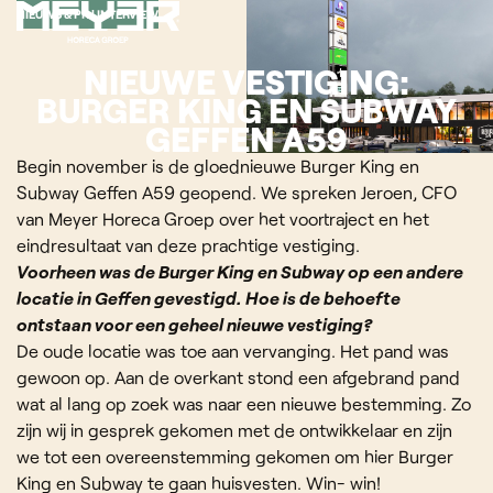
NIEUWS & PR | INTERVIEW
NIEUWE VESTIGING:
BURGER KING EN SUBWAY
GEFFEN A59
Begin november is de gloednieuwe Burger King en
Subway Geffen A59 geopend. We spreken Jeroen, CFO
van Meyer Horeca Groep over het voortraject en het
eindresultaat van deze prachtige vestiging.
Voorheen was de Burger King en Subway op een andere
locatie in Geffen gevestigd. Hoe is de behoefte
ontstaan voor een geheel nieuwe vestiging?
De oude locatie was toe aan vervanging. Het pand was
gewoon op. Aan de overkant stond een afgebrand pand
wat al lang op zoek was naar een nieuwe bestemming. Zo
zijn wij in gesprek gekomen met de ontwikkelaar en zijn
we tot een overeenstemming gekomen om hier Burger
King en Subway te gaan huisvesten. Win- win!