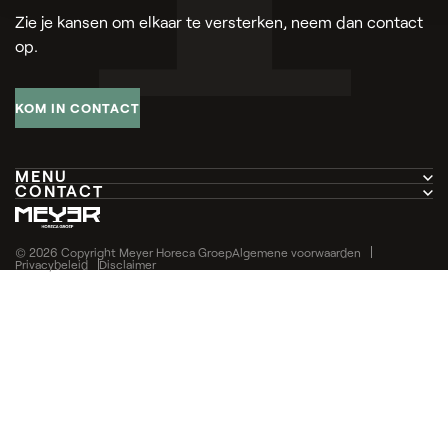
Zie je kansen om elkaar te versterken, neem dan contact
op.
KOM IN CONTACT
MENU
CONTACT
Home
Pottenbakkerstraat 30
Over ons
4871 EP Etten-Leur
© 2026 Copyright Meyer Horeca Groep
Algemene voorwaarden
Privacybeleid
Disclaimer
Bedrijven
Nieuws
+31 (0)88 045 77 00
Vacatures
info@meyerhorecagroep.nl