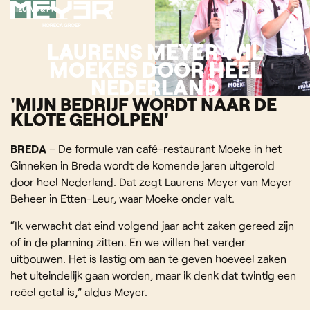
NIEUWS & PR
LAURENS MEYER WIL
MOEKES DOOR HEEL
NEDERLAND
'MIJN BEDRIJF WORDT NAAR DE
KLOTE GEHOLPEN'
BREDA
– De formule van café-restaurant Moeke in het
Ginneken in Breda wordt de komende jaren uitgerold
door heel Nederland. Dat zegt Laurens Meyer van Meyer
Beheer in Etten-Leur, waar Moeke onder valt.
“Ik verwacht dat eind volgend jaar acht zaken gereed zijn
of in de planning zitten. En we willen het verder
uitbouwen. Het is lastig om aan te geven hoeveel zaken
het uiteindelijk gaan worden, maar ik denk dat twintig een
reëel getal is,” aldus Meyer.