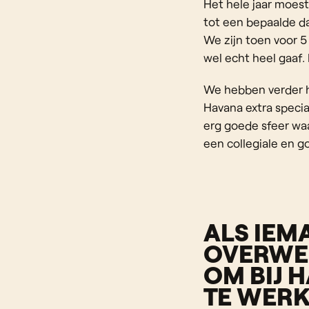
Het hele jaar moes
tot een bepaalde d
We zijn toen voor 
wel echt heel gaaf.
We hebben verder he
Havana extra specia
erg goede sfeer waa
een collegiale en g
ALS IEM
OVERWE
OM BIJ 
TE WERK