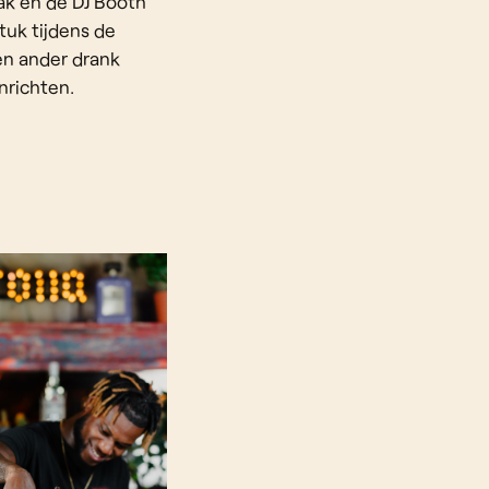
ak en de DJ Booth
tuk tijdens de
n ander drank
nrichten.