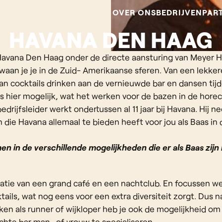
OVER ONS
BEDRIJVEN
PAR
HAVANA
DEN
HAAG
 Havana Den Haag onder de directe aansturing van Meyer 
 waan je je in de Zuid- Amerikaanse sferen. Van een lekker
an cocktails drinken aan de vernieuwde bar en dansen tij
is hier mogelijk, wat het werken voor de bazen in de horec
edrijfsleider werkt ondertussen al 11 jaar bij Havana. Hij
 die Havana allemaal te bieden heeft voor jou als Baas in 
 in de verschillende mogelijkheden die er als Baas zijn
atie van een grand café en een nachtclub. En focussen we
ils, wat nog eens voor een extra diversiteit zorgt. Dus na
en als runner of wijkloper heb je ook de mogelijkheid om 
chte bar man- of vrouw te specialiseren.