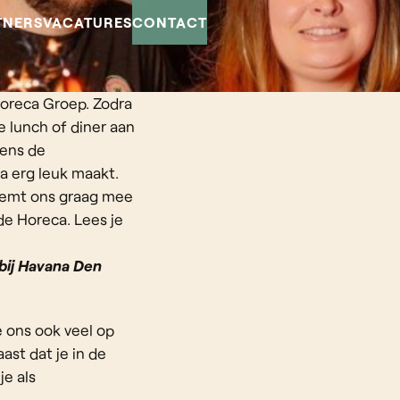
TNERS
VACATURES
CONTACT
Horeca Groep. Zodra
e lunch of diner aan
dens de
a erg leuk maakt.
 neemt ons graag mee
de Horeca. Lees je
 bij Havana Den
 ons ook veel op
ast dat je in de
je als