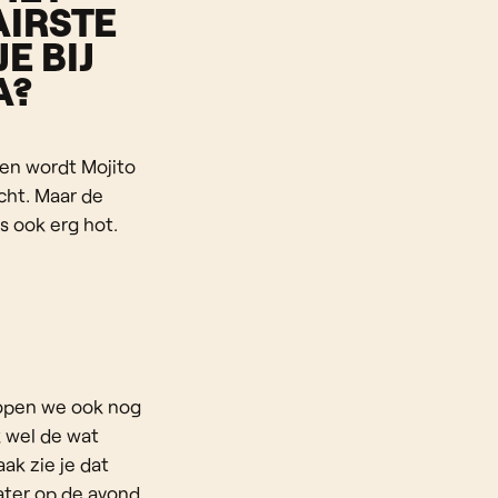
IRSTE
E BIJ
A?
en wordt Mojito
cht. Maar de
is ook erg hot.
kopen we ook nog
k wel de wat
ak zie je dat
ater op de avond