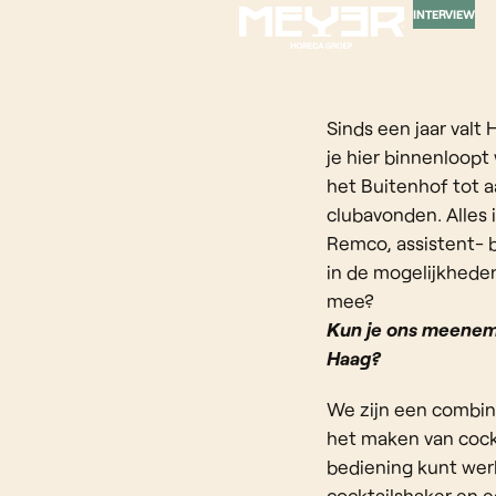
INTERVIEW
Sinds een jaar valt
je hier binnenloopt
het Buitenhof tot a
clubavonden. Alles 
Remco, assistent- b
in de mogelijkheden
mee?
Kun je ons meenemen
Haag?
We zijn een combin
het maken van cockta
bediening kunt werk
cocktailshaker en e