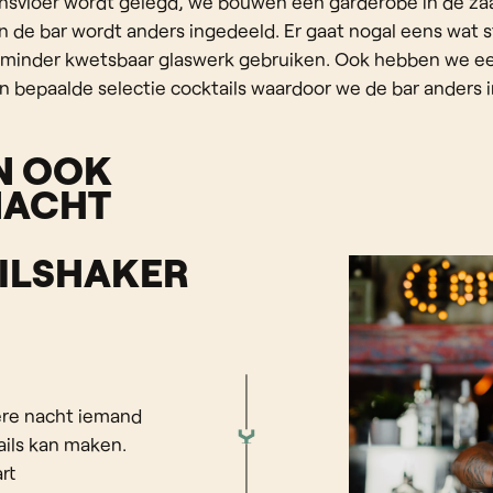
nsvloer wordt gelegd, we bouwen een garderobe in de za
n de bar wordt anders ingedeeld. Er gaat nogal eens wat s
minder kwetsbaar glaswerk gebruiken. Ook hebben we ee
 bepaalde selectie cocktails waardoor we de bar anders i
AN OOK
NACHT
ILSHAKER
dere nacht iemand
ails kan maken.
rt