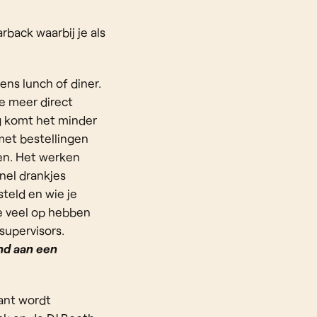
back waarbij je als
ens lunch of diner.
e meer direct
g komt het minder
met bestellingen
en. Het werken
nel drankjes
teld en wie je
e veel op hebben
supervisors.
nd aan een
ant wordt