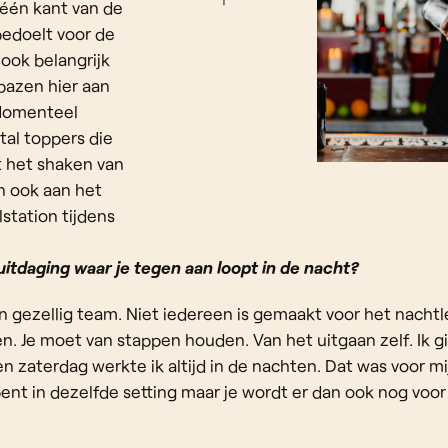
 één kant van de
bedoelt voor de
j ook belangrijk
bazen hier aan
Momenteel
al toppers die
 het shaken van
an ook aan het
lstation tijdens
uitdaging waar je tegen aan loopt in de nacht?
 gezellig team. Niet iedereen is gemaakt voor het nachtl
n. Je moet van stappen houden. Van het uitgaan zelf. Ik g
 en zaterdag werkte ik altijd in de nachten. Dat was voor m
 bent in dezelfde setting maar je wordt er dan ook nog voor