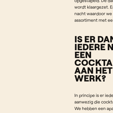
opgestapeld. De da
wordt klaargezet. E
nacht waardoor we 
assortiment met een
IS ER D
IEDERE 
EEN
COCKTA
AAN HET
WERK?
In principe is er ie
aanwezig die cockt
We hebben een apa