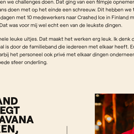
ten we challenges doen. Dat ging van een filmpje opnemen
ans doen met op het einde een schreeuw. Dit hebben we
5 dagen met 10 medewerkers naar Crashed Ice in Finland 
 Dat was voor mij wel echt een van de leukste dingen.
le leuke uitjes. Dat maakt het werken erg leuk. Ik denk d
al is door de familieband die iedereen met elkaar heeft. Er
rbij het personeel ook privé met elkaar dingen onderneemt.
oede sfeer onderling.
AND
EGT
HAVANA
EN,