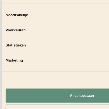
Horecaonder
Toestemmingsselectie
37 zaken: ‘Je 
Noodzakelijk
20 november 2
Voorkeuren
Statistieken
Marketing
Laurens Meijer koopt Drie Gezusters
Groningen
26 juli 2026
Alles toestaan