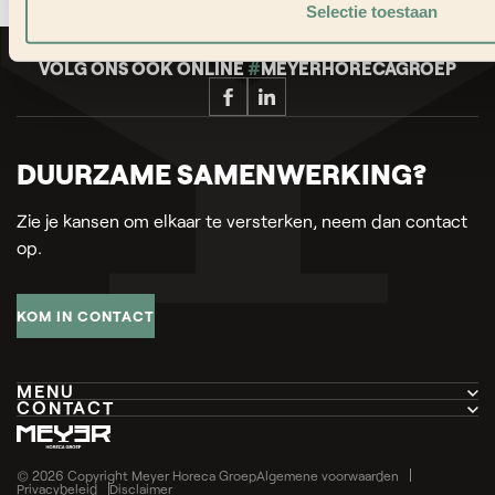
BEKIJK ALLE ARTIKELEN
Selectie toestaan
VOLG ONS OOK ONLINE
#
MEYERHORECAGROEP
DUURZAME SAMENWERKING?
Zie je kansen om elkaar te versterken, neem dan contact
op.
KOM IN CONTACT
MENU
CONTACT
Home
Pottenbakkerstraat 30
Over ons
4871 EP Etten-Leur
© 2026 Copyright Meyer Horeca Groep
Algemene voorwaarden
Privacybeleid
Disclaimer