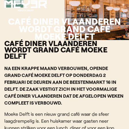
NIEUWS & PR
CAFÉ DINER VLAANDEREN
WORDT GRAND CAFÉ
MOEKE DELFT
CAFÉ DINER VLAANDEREN
WORDT GRAND CAFÉ MOEKE
DELFT
NA EEN KRAPPE MAAND VERBOUWEN, OPENDE
GRAND CAFÉ MOEKE DELFT OP DONDERDAG 2
FEBRUARI DE DEUREN AAN DE BEESTENMARKT 16 IN
DELFT. DE ZAAK VESTIGT ZICH IN HET VOORMALIGE
CAFÉ DINER VLAANDEREN DAT DE AFGELOPEN WEKEN
COMPLEET IS VERBOUWD.
Moeke Delft is een nieuw grand café waar de sfeer
laagdrempelig is. Een huiskamer waar gasten neer
kunnen strijken voor een lunch, diner of voor een kop